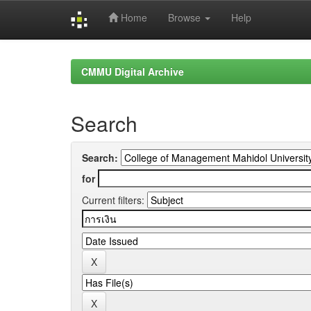
Home
Browse
Help
Skip
navigation
CMMU Digital Archive
Search
Search:
for
Current filters: