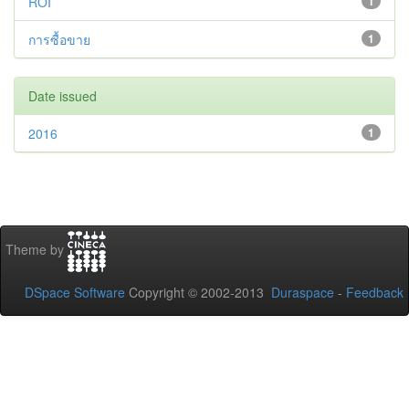
ROI
1
การซื้อขาย
1
Date issued
2016
1
Theme by
DSpace Software
Copyright © 2002-2013
Duraspace
-
Feedback