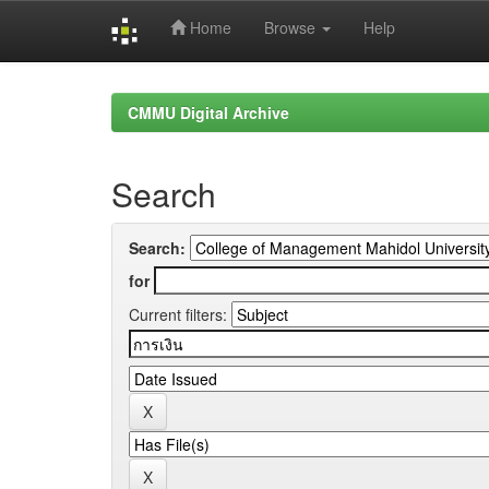
Home
Browse
Help
Skip
navigation
CMMU Digital Archive
Search
Search:
for
Current filters: