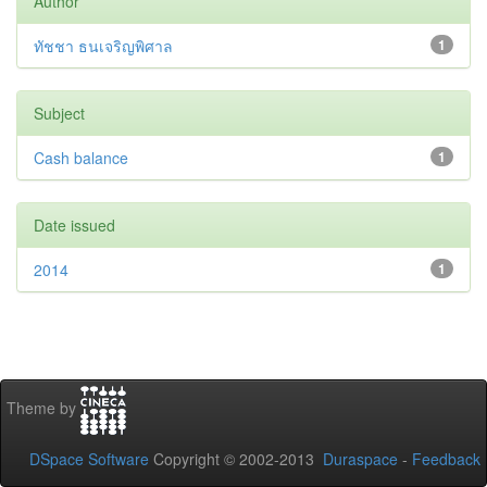
Author
ทัชชา ธนเจริญพิศาล
1
Subject
Cash balance
1
Date issued
2014
1
Theme by
DSpace Software
Copyright © 2002-2013
Duraspace
-
Feedback