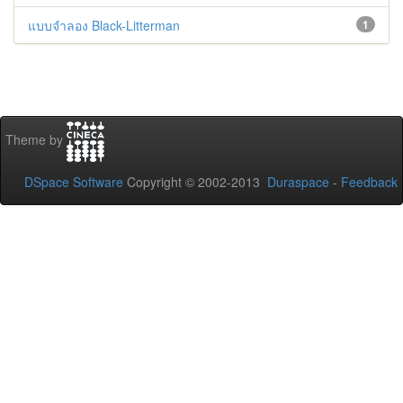
แบบจำลอง Black-Litterman
1
Theme by
DSpace Software
Copyright © 2002-2013
Duraspace
-
Feedback