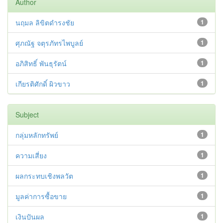
Author
นฤมล ลิขิตดำรงชัย
1
ศุภณัฐ จตุรภัทรไพบูลย์
1
อภิสิทธิ์ พันธุรัตน์
1
เกียรติศักดิ์ ผิวขาว
1
Subject
กลุ่มหลักทรัพย์
1
ความเสี่ยง
1
ผลกระทบเชิงพลวัต
1
มูลค่าการซื้อขาย
1
เงินปันผล
1