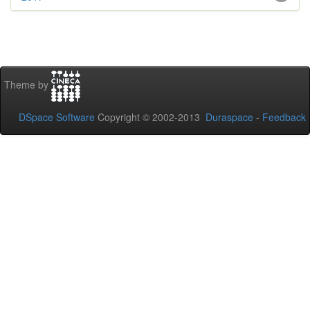
Theme by
DSpace Software
Copyright © 2002-2013
Duraspace
-
Feedback