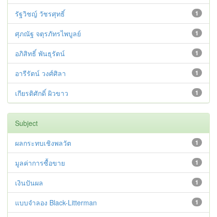
รัฐวิชญ์ วัชรศุทธิ์
1
ศุภณัฐ จตุรภัทรไพบูลย์
1
อภิสิทธิ์ พันธุรัตน์
1
อารีรัตน์ วงศ์ศิลา
1
เกียรติศักดิ์ ผิวขาว
1
Subject
ผลกระทบเชิงพลวัต
1
มูลค่าการซื้อขาย
1
เงินปันผล
1
แบบจำลอง Black-Litterman
1