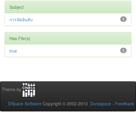
Subject
การจัดอันดับ
1
Has File(s)
true
1
Theme by
DSpace Software
Copyright © 2002-2013
Duraspace
-
Feedback