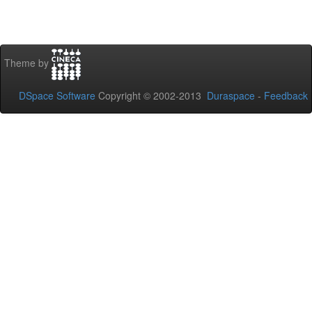
Theme by
DSpace Software
Copyright © 2002-2013
Duraspace
-
Feedback