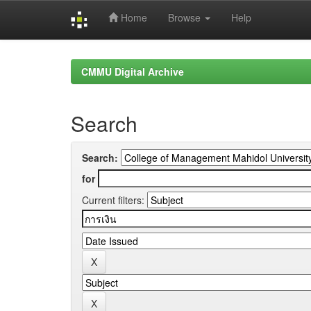
Home
Browse
Help
Skip
navigation
CMMU Digital Archive
Search
Search:
for
Current filters: