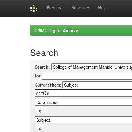
Home
Browse
Help
Skip
navigation
CMMU Digital Archive
Search
Search:
for
Current filters: