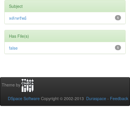
Subject
หลักทรัพย์
1
Has File(s)
false
1
Theme by
DSpace Software
Copyright © 2002-2013
Duraspace
-
Feedback