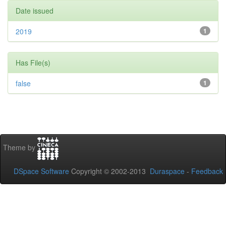
Date issued
2019
1
Has File(s)
false
1
Theme by
DSpace Software
Copyright © 2002-2013
Duraspace
-
Feedback