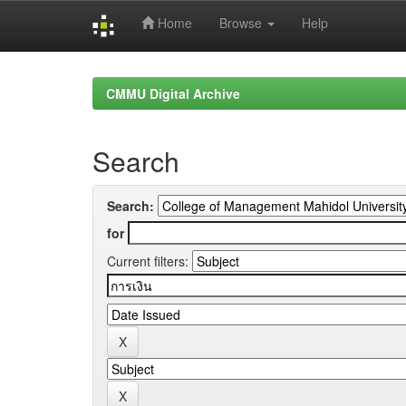
Home
Browse
Help
Skip
navigation
CMMU Digital Archive
Search
Search:
for
Current filters: