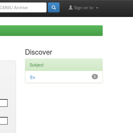
Sign on to:
Discover
Subject
หุ้น
1