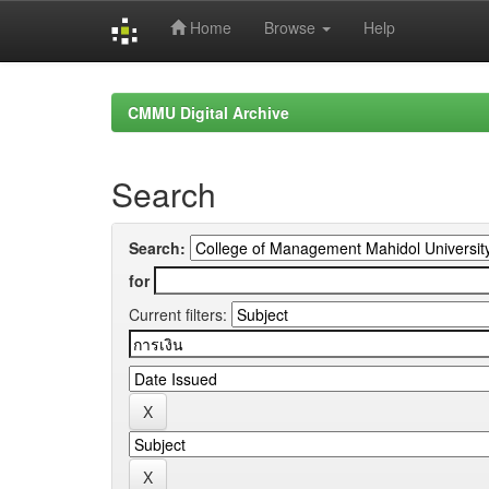
Home
Browse
Help
Skip
navigation
CMMU Digital Archive
Search
Search:
for
Current filters: