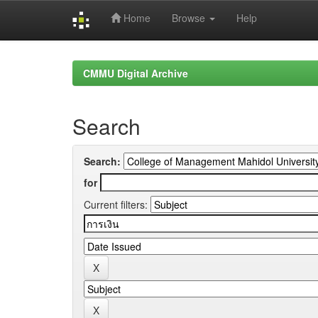
Home
Browse
Help
Skip
navigation
CMMU Digital Archive
Search
Search:
for
Current filters: