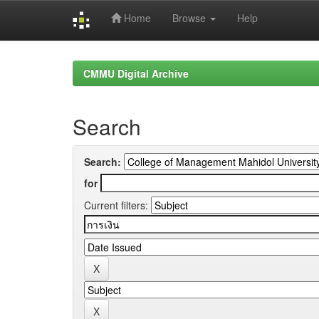
Home
Browse
Help
Skip
navigation
CMMU Digital Archive
Search
Search:
for
Current filters: