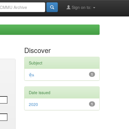
Sign on to:
Discover
Subject
หุ้น
1
Date issued
2020
1