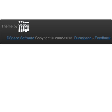
Theme by
DSpace Software
Copyright © 2002-2013
Duraspace
-
Feedback