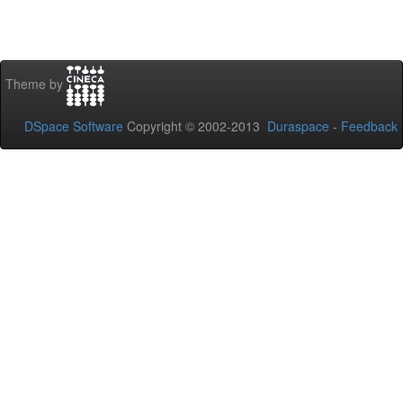
Theme by
DSpace Software
Copyright © 2002-2013
Duraspace
-
Feedback