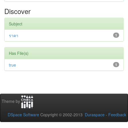
Discover
Subject
ราคา
1
Has File(s)
true
1
Theme by
DSpace Software
Copyright © 2002-2013
Duraspace
-
Feedback