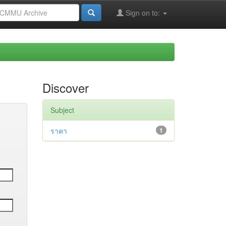
Sign on to:
Discover
Subject
ราคา
1