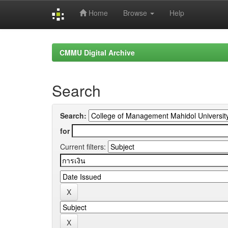
Home
Browse
Help
Skip
navigation
CMMU Digital Archive
Search
Search:
for
Current filters: