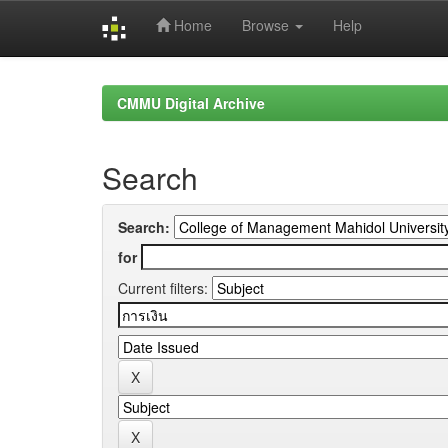
Home
Browse
Help
Skip
navigation
CMMU Digital Archive
Search
Search:
for
Current filters: