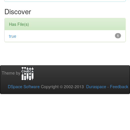
Discover
Has File(s)
true
1
Theme by
DSpace Software
Copyright © 2002-2013
Duraspace
-
Feedback