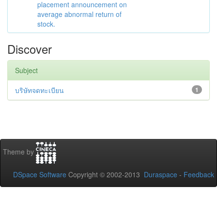
placement announcement on
average abnormal return of
stock.
Discover
Subject
บริษัทจดทะเบียน
1
Theme by
DSpace Software
Copyright © 2002-2013
Duraspace
-
Feedback