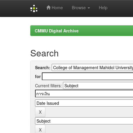
Home
Browse
Help
Skip
navigation
CMMU Digital Archive
Search
Search:
for
Current filters: