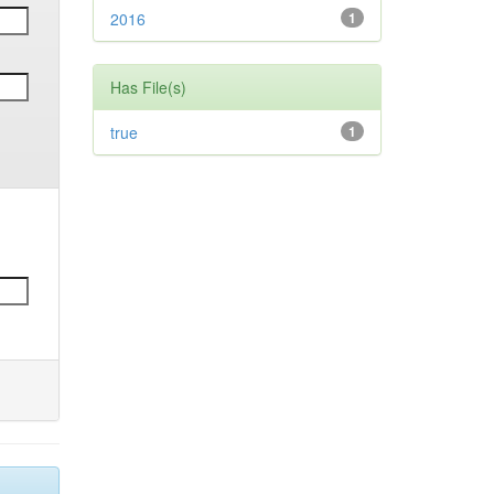
2016
1
Has File(s)
true
1