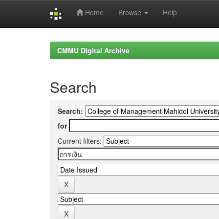
Home
Browse
Help
Skip
navigation
CMMU Digital Archive
Search
Search:
for
Current filters: