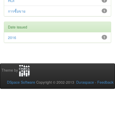
ROI
1
การซื้อขาย
1
Date issued
2016
1
Theme by
DSpace Software
Copyright © 2002-2013
Duraspace
-
Feedback