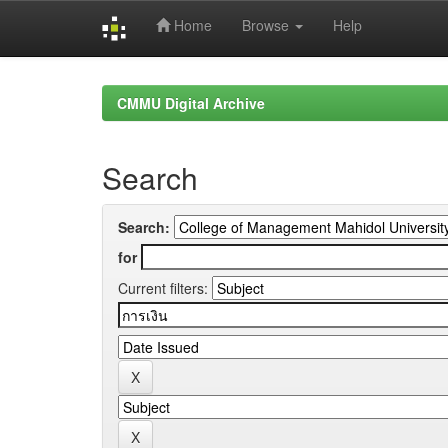
Home
Browse
Help
Skip
navigation
CMMU Digital Archive
Search
Search:
for
Current filters: