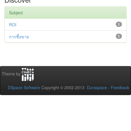
Subject
ROI
1
การซื้อขาย
1
Theme by
DSpace Software
Copyright © 2002-2013
Duraspace
-
Feedback