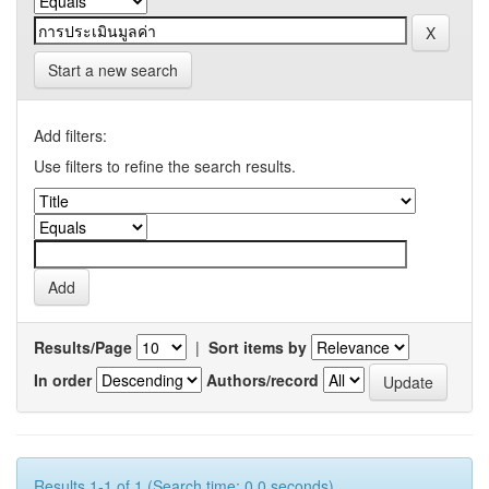
Start a new search
Add filters:
Use filters to refine the search results.
Results/Page
|
Sort items by
In order
Authors/record
Results 1-1 of 1 (Search time: 0.0 seconds).