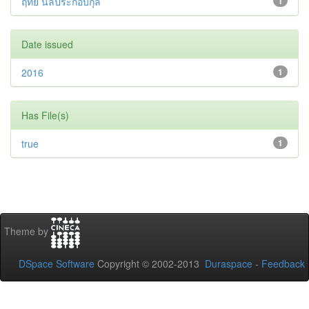
ฤทัย นิลประกอบกุล
1
Date issued
2016
1
Has File(s)
true
1
Theme by
DSpace Software
Copyright © 2002-2013
Duraspace
-
Feedback