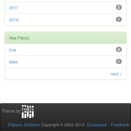
2017
2
2019
1
Has File(s)
true
9
false
1
next >
Theme by
DSpace Software
Copyright © 2002-2013
Duraspace
-
Feedback