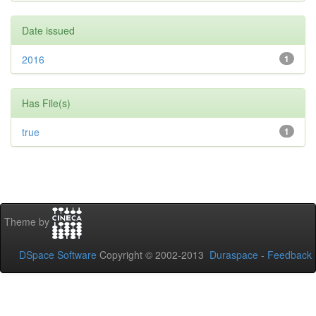
Date issued
2016
1
Has File(s)
true
1
Theme by
DSpace Software
Copyright © 2002-2013
Duraspace
-
Feedback