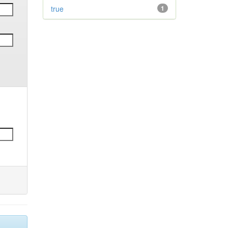
true
1