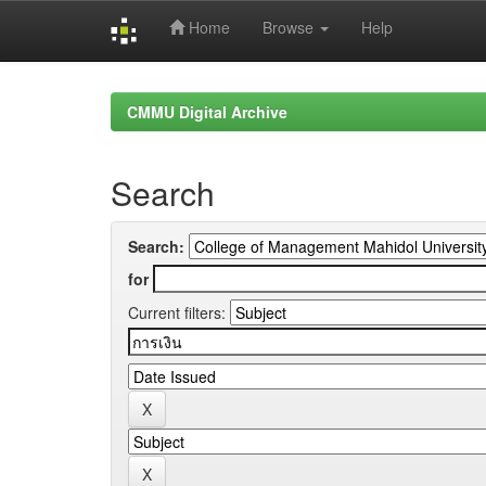
Home
Browse
Help
Skip
navigation
CMMU Digital Archive
Search
Search:
for
Current filters: