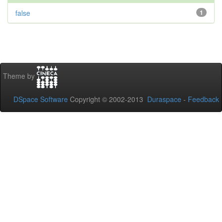
false
1
Theme by
DSpace Software
Copyright © 2002-2013
Duraspace
-
Feedback