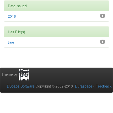
Date issued
2018
1
Has File(s)
true
1
Theme by
DSpace Software
Copyright © 2002-2013
Duraspace
-
Feedback