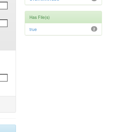
Has File(s)
true
2