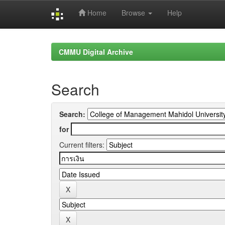
Home
Browse
Help
Skip
navigation
CMMU Digital Archive
Search
Search:
for
Current filters: