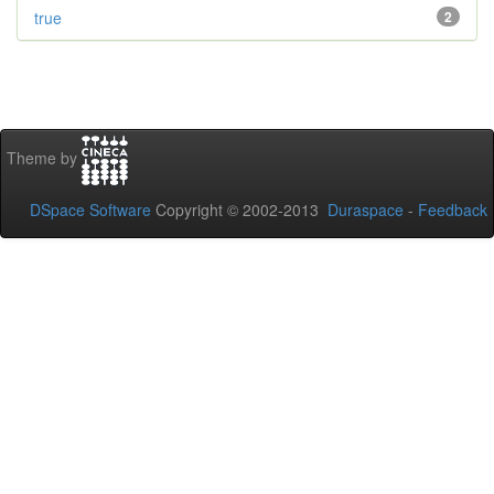
true
2
Theme by
DSpace Software
Copyright © 2002-2013
Duraspace
-
Feedback