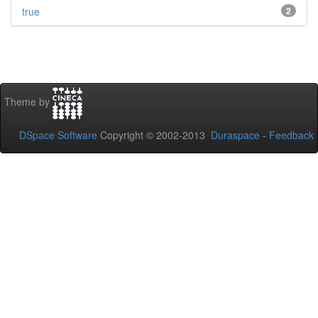
true
2
Theme by
DSpace Software
Copyright © 2002-2013
Duraspace
-
Feedback