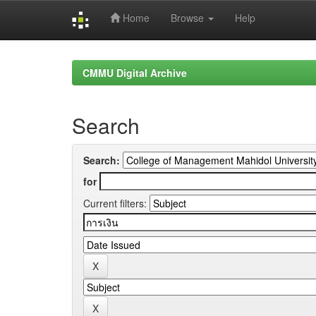
Home
Browse
Help
Skip
navigation
CMMU Digital Archive
Search
Search:
for
Current filters: