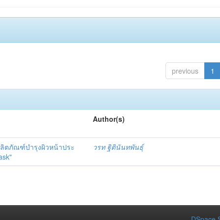
previous
1
Author(s)
ลิตภัณฑ์บำรุงผิวหน้าประ
วรท ฐิตินันทพันธุ์
ask"
DSpace S