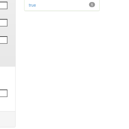
true
1