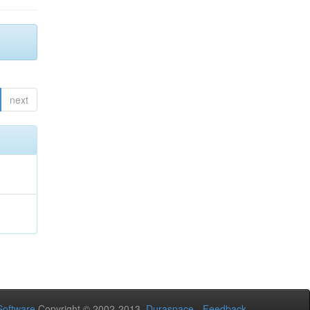
next
oftware
Copyright © 2002-2013
Duraspace
-
Feedback