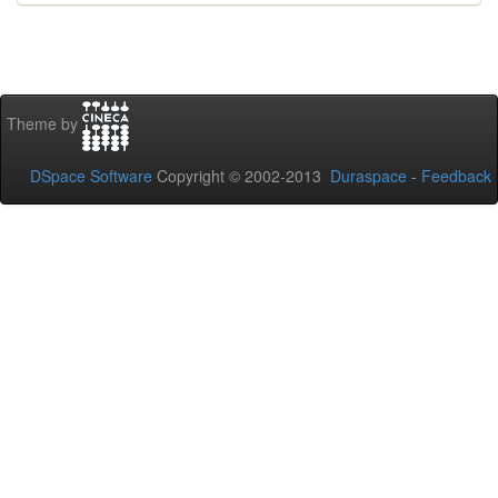
Theme by
DSpace Software
Copyright © 2002-2013
Duraspace
-
Feedback