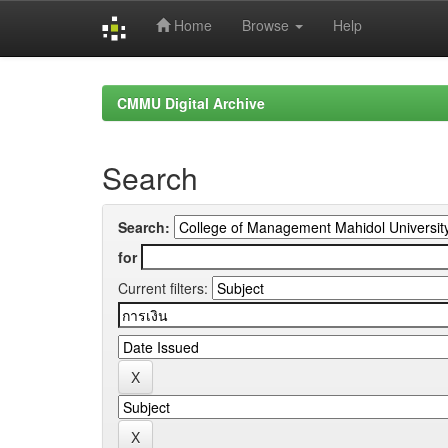
Home
Browse
Help
Skip
navigation
CMMU Digital Archive
Search
Search:
for
Current filters: