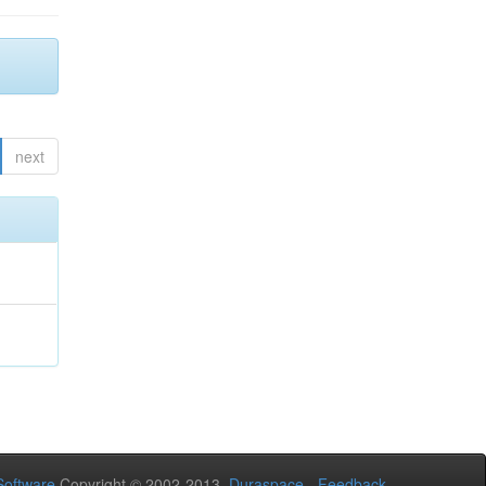
next
oftware
Copyright © 2002-2013
Duraspace
-
Feedback