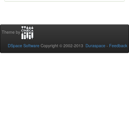
Theme by
DSpace Software
Copyright © 2002-2013
Duraspace
-
Feedback