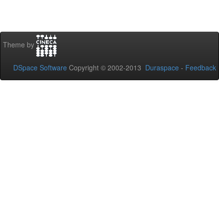
Theme by
DSpace Software
Copyright © 2002-2013
Duraspace
-
Feedback