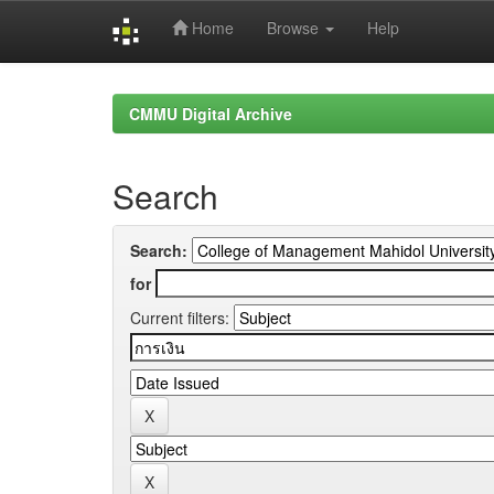
Home
Browse
Help
Skip
navigation
CMMU Digital Archive
Search
Search:
for
Current filters: