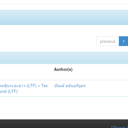
previous
1
Author(s)
วมหุ้นระยะยาว (LTF) = Tax
ปัณณ์ อนันอภิบุตร
fund (LTF)
DSpace S