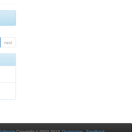
next
oftware
Copyright © 2002-2013
Duraspace
-
Feedback