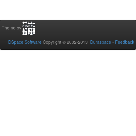
Theme by
DSpace Software
Copyright © 2002-2013
Duraspace
-
Feedback