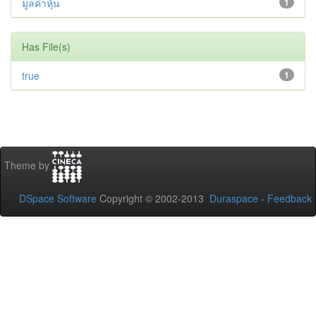
มูลค่าหุ้น
1
Has File(s)
true
1
Theme by
DSpace Software
Copyright © 2002-2013
Duraspace
-
Feedback