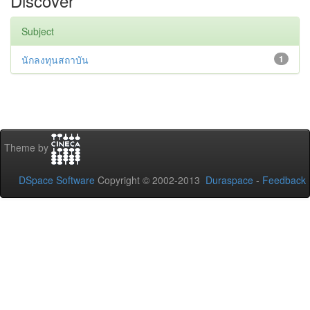
Discover
Subject
นักลงทุนสถาบัน
1
Theme by
DSpace Software
Copyright © 2002-2013
Duraspace
-
Feedback