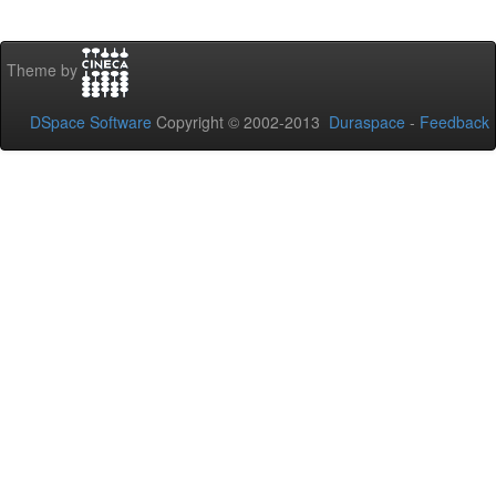
Theme by
DSpace Software
Copyright © 2002-2013
Duraspace
-
Feedback