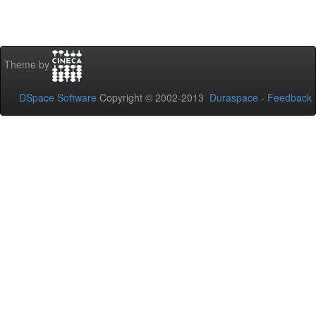
Theme by
DSpace Software
Copyright © 2002-2013
Duraspace
-
Feedback